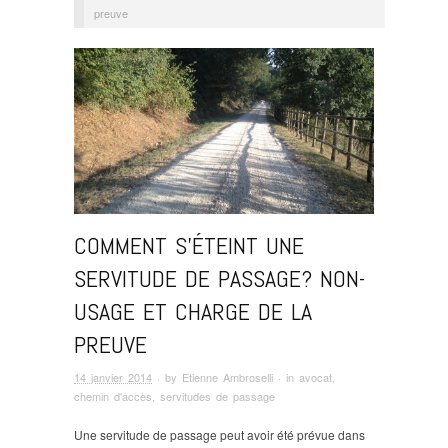
preuve
COMMENT S’ÉTEINT UNE
SERVITUDE DE PASSAGE? NON-
USAGE ET CHARGE DE LA
PREUVE
14 janvier 2014
· by
Etienne Ambroselli
· in
avocat
,
chemin d'accès
,
servitudes de passage
Une servitude de passage peut avoir été prévue dans