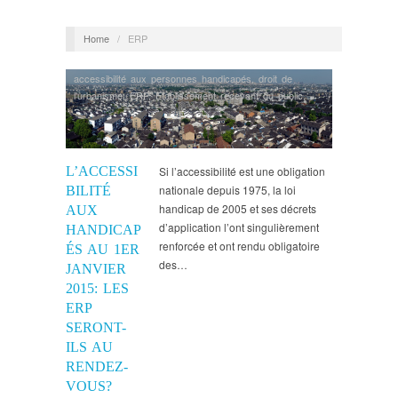
Home
/
ERP
accessibilité aux personnes handicapés
,
droit de
l'urbanisme
,
ERP
,
Etablissement recevant du public
,
Permis de construire
L’ACCESSI
Si l’accessibilité est une obligation
nationale depuis 1975, la loi
BILITÉ
handicap de 2005 et ses décrets
AUX
d’application l’ont singulièrement
HANDICAP
renforcée et ont rendu obligatoire
ÉS AU 1ER
des…
JANVIER
2015: LES
ERP
SERONT-
ILS AU
RENDEZ-
VOUS?