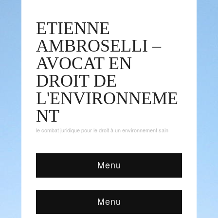
ETIENNE
AMBROSELLI –
AVOCAT EN
DROIT DE
L'ENVIRONNEME
NT
le combat juridique pour le droit à un environnement sain
Menu
Menu