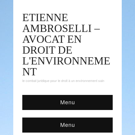
ETIENNE
AMBROSELLI –
AVOCAT EN
DROIT DE
L'ENVIRONNEME
NT
le combat juridique pour le droit à un environnement sain
Menu
Menu