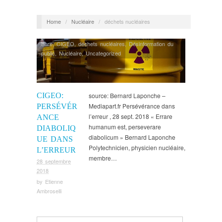
Home
/
Nucléaire
/
déchets nucléaires
Bure
,
CIGEO
,
déchets nucléaires
,
Désinformation du
public
,
Nucléaire
,
Uncategorized
CIGEO:
source: Bernard Laponche –
Mediapart.fr Persévérance dans
PERSÉVÉR
l’erreur , 28 sept. 2018 « Errare
ANCE
humanum est, perseverare
DIABOLIQ
diabolicum » Bernard Laponche
UE DANS
Polytechnicien, physicien nucléaire,
L’ERREUR
membre…
28 septembre
2018
by
Etienne
Ambroselli