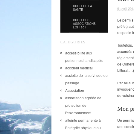
DROIT DE LA
9 avril 201
SANTÉ
Le permis 
DROIT DES
ASSOCIATIONS
préfet) aut
LOI 1901
respecte l
CATEGORIES
Toutefois,
accordés e
accessibilité aux
réglement
personnes handicapés
de Cohére
accident médical
Littoral,…)
assiette de la servitude de
Par ailleu
passage
invoquer d
Association
de voisina
association agréée de
protection de
Mon pr
l'environnement
Un permis 
atteinte permanente à
une constr
l'intégrité physique ou