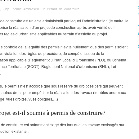
3
· by
Etienne Ambroselli
· in
Permis de construire
de construire est un acte administratif par lequel l’administration (le maire, le
orise la réalisation d’un projet de construction après avoir vérifié qu’il
es règles d’urbanisme applicables au terrain d’assiette du projet.
 le contrôle de la légalité des permis n’évite nullement que des permis soient
n violation des règles de procédure, de compétence, ou de la
ation applicable (Règlement du Plan Local d’Urbanisme (PLU), du Schéma
nce Territoriale (SCOT), Règlement National d’urbanisme (RNU), Loi
.
rs, le permis n’est accordé que sous réserve du droit des tiers qui peuvent
’autres droits pour empêcher la réalisation des travaux (troubles anormaux
ge, vues droites, vues obliques,…)
ojet est-il soumis à permis de construire?
de construire est notamment exigé dès lors que les travaux envisagés sur
uction existante :