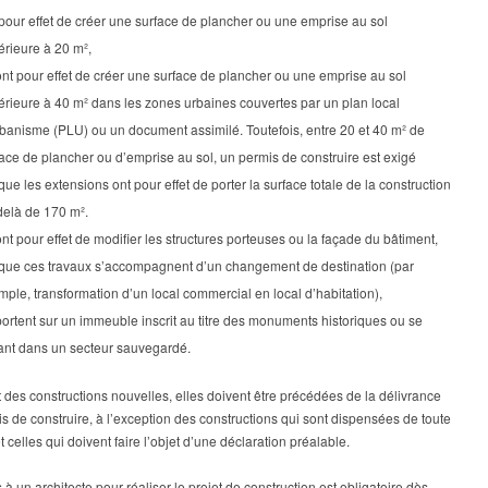
pour effet de créer une surface de plancher ou une emprise au sol
rieure à 20 m²,
nt pour effet de créer une surface de plancher ou une emprise au sol
rieure à 40 m² dans les zones urbaines couvertes par un plan local
banisme (PLU) ou un document assimilé. Toutefois, entre 20 et 40 m² de
ace de plancher ou d’emprise au sol, un permis de construire est exigé
que les extensions ont pour effet de porter la surface totale de la construction
delà de 170 m².
nt pour effet de modifier les structures porteuses ou la façade du bâtiment,
sque ces travaux s’accompagnent d’un changement de destination (par
ple, transformation d’un local commercial en local d’habitation),
ortent sur un immeuble inscrit au titre des monuments historiques ou se
uant dans un secteur sauvegardé.
 des constructions nouvelles, elles doivent être précédées de la délivrance
s de construire, à l’exception des constructions qui sont dispensées de toute
et celles qui doivent faire l’objet d’une déclaration préalable.
 à un architecte pour réaliser le projet de construction est obligatoire dès