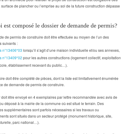
a surface de plancher ou l’emprise au sol de la future construction dépasse
i est composé le dossier de demande de permis?
 de permis de construire doit être effectuée au moyen de l’un des
s suivants :
fa n°13406*03
lorsqu’il s’agit d’une maison individuelle et/ou ses annexes,
fa n°13409*02
pour les autres constructions (logement collectif, exploitation
cole, établissement recevant du public…).
ire doit être complété de pièces, dont la liste est limitativement énumérée
ice de demande de permis de construire.
 doit être envoyé en 4 exemplaires par lettre recommandée avec avis de
ou déposé à la mairie de la commune où est situé le terrain. Des
s supplémentaires sont parfois nécessaires si les travaux ou
nts sont situés dans un secteur protégé (monument historique, site,
turelle, parc national…).