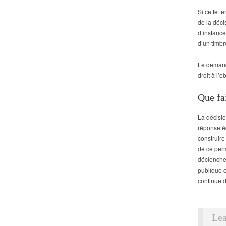
Si cette t
de la déci
d’instanc
d’un timbr
Le demande
droit à l’
Que fa
La décisio
réponse éc
construire 
de ce perm
déclencher
publique o
continue 
Lea