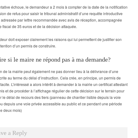
entative échoue, le demandeur a 2 mois à compter de la date de la notification
sion de refus pour saisir le tribunal administratif d’une requête introductive
e adressée par lettre recommandée avec avis de réception, accompagnée
e fiscal de 35 euros et de la décision attaquée.
ur doit exposer clairement les raisons qui lui permettent de justifier son
obtention d’un permis de construire.
ire si le maire ne répond pas à ma demande?
n de la mairie peut également ne pas donner lieu à la délivrance d’une
rite au terme du délai d’instruction. Cela crée, en principe, un permis de
tacite. L’intéressé a alors intérêt à demander à la mairie un certificat attestant
is et de procéder à l’affichage régulier de cette décision sur le terrain pour
 le délai de recours des tiers (panneau de chantier lisible depuis la voie
u depuis une voie privée accessible au public et ce pendant une période
de deux mois)
ve a Reply