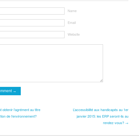
Name
Email
Website
btenir l’agrément au titre
L’accessibilité aux handicapés au 1er
ction de l’environnement?
janvier 2015: les ERP seront-ils au
rendez-vous? →