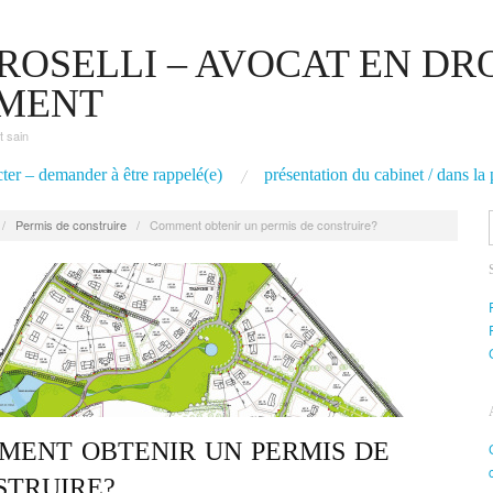
OSELLI – AVOCAT EN DRO
EMENT
t sain
ter – demander à être rappelé(e)
présentation du cabinet / dans la 
/
Permis de construire
/
Comment obtenir un permis de construire?
MENT OBTENIR UN PERMIS DE
STRUIRE?