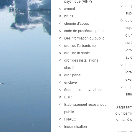
psychique (AIPP)
ont 
avocat
supé
bruits
ou o
chemin d'accès
supé
code de procédure pénale
d’ur
Désinformation du public
surf
droit de l'urbanisme
lors
droit de la santé
au-
droit des installations
ou o
classées
lor
droit pénal
exem
enclave
ou p
énergies renouvelables
sit
ERP
Etablissement recevant du
S’agissant
public
d’un permi
FNAEG
formalité 
indemnisation
Le recours