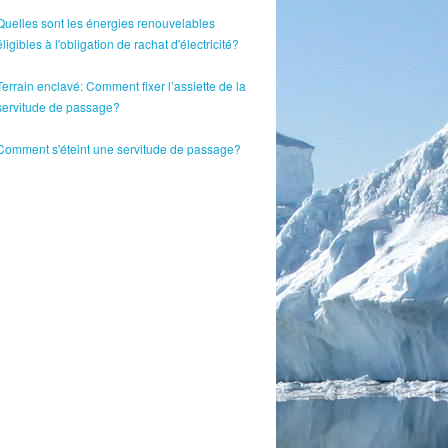
Quelles sont les énergies renouvelables
éligibles à l'obligation de rachat d'électricité?
Terrain enclavé: Comment fixer l’assiette de la
servitude de passage?
Comment s'éteint une servitude de passage?