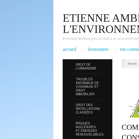
ETIENNE AMBR
L'ENVIRONN
le combat juridique pour le droit à un environnemen
accueil
honoraires
me contac
Home
DROIT DE
L’URBANISME
TROUBLES
ANORMAUX DE
VOISINAGE ET
DROIT
IMMOBILIER
DROIT DES
INSTALLATIONS
CLASSÉES
RISQUES
COM
NUCLÉAIRES
ET ÉNERGIES
RENOUVELABLES
CON