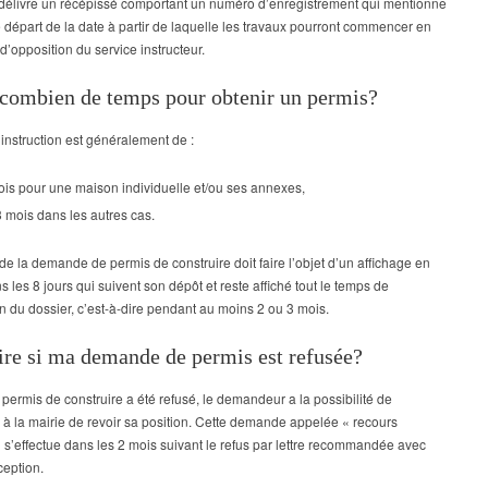
 délivre un récépissé comportant un numéro d’enregistrement qui mentionne
e départ de la date à partir de laquelle les travaux pourront commencer en
d’opposition du service instructeur.
t combien de temps pour obtenir un permis?
’instruction est généralement de :
is pour une maison individuelle et/ou ses annexes,
 mois dans les autres cas.
 de la demande de permis de construire doit faire l’objet d’un affichage en
s les 8 jours qui suivent son dépôt et reste affiché tout le temps de
ion du dossier, c’est-à-dire pendant au moins 2 ou 3 mois.
ire si ma demande de permis est refusée?
permis de construire a été refusé, le demandeur a la possibilité de
à la mairie de revoir sa position. Cette demande appelée « recours
 s’effectue dans les 2 mois suivant le refus par lettre recommandée avec
ception.