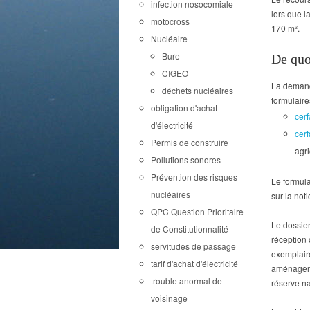
infection nosocomiale
lors que l
motocross
170 m².
Nucléaire
Bure
De quo
CIGEO
La demande
déchets nucléaires
formulaire
obligation d'achat
cer
d'électricité
cer
Permis de construire
agri
Pollutions sonores
Prévention des risques
Le formula
nucléaires
sur la not
QPC Question Prioritaire
Le dossier
de Constitutionnalité
réception 
servitudes de passage
exemplaire
tarif d'achat d'électricité
aménageme
trouble anormal de
réserve na
voisinage